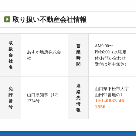
取り扱い不動産会社情報
取
営
AM9:00〜
扱
あすか地所株式会
業
PM:6:00（水曜定
会
社
時
休/お問い合わせ
社
間
受付は年中無休）
名
連
免
山口県下松市大字
絡
許
山口県知事（12）
山田92番地の1
先
TEL.0833-46-
番
1324号
情
1550
号
報