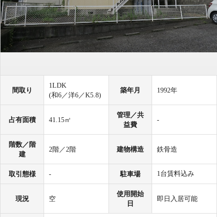
1LDK
間取り
築年月
1992年
(和6／洋6／K5.8)
管理／共
占有面積
41.15㎡
-
益費
階数／階
2階／2階
建物構造
鉄骨造
建
1台賃料込み
取引態様
-
駐車場
使用開始
現況
空
即日入居可能
日