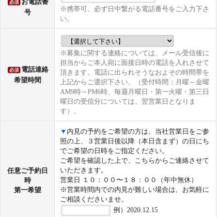
お電話番
必須
※携帯可。必ず日中繋がる電話番号をご入力下さ
号
い。
※募集に関する連絡については、メール受信後に
担当からご本人宛に面接日時の電話を入れさせて
電話連絡
必須
頂きます。電話に出られそうなおよその時間帯を
希望時間
上記からご選択下さい。（受付時間：月曜～金曜
AM9時～PM6時、毎週月曜日・第一火曜・第三日
曜日の受信分については、翌営業日となりま
す）。
▼
内見の予約をご希望の方は、当社営業日をご参
照の上、３営業日後以降（本日含まず）の日にち
でご希望の日時をご指定ください。
ご希望を確認した上で、こちらからご連絡させて
いただきます。
任意
ご予約日
営業日 １０：００〜１８：００（年中無休）
時
※営業時間内での内見が難しい場合は、お気軽に
第一希望
ご相談くださいませ。
例）2020.12.15