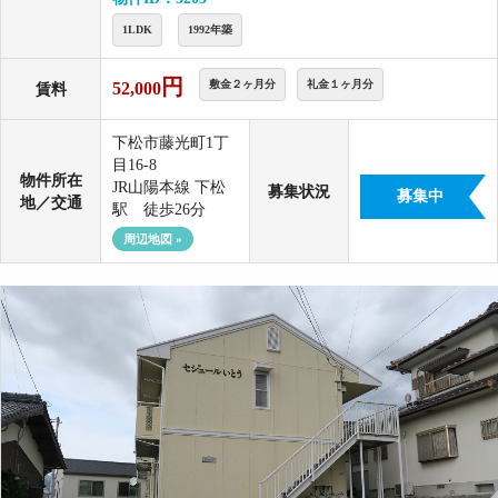
1LDK
1992年築
円
敷金２ヶ月分
礼金１ヶ月分
52,000
賃料
下松市藤光町1丁
目16-8
物件所在
JR山陽本線 下松
募集状況
募集中
地／交通
駅 徒歩26分
周辺地図 »