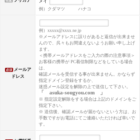
フリガナ
メイ
任意
例）クダマツ ハナコ
例）xxxxx@xxxx.ne.jp
※メールアドレスに誤りがあると返信が出来ませ
んので、呉々もお間違えないようお願い申し上げ
ます。
＜携帯メールアドレスをご入力の際の注意事項＞
お客様の携帯が PC着信制限などをしている場合
は、
メールア
必須
確認メールを受信する事が出来ません。かならず
ドレス
指定ドメイン登録をするか、
迷惑メール設定を解除の上で送信して下さい。
「 asuka-sougyou.com 」
※ 指定設定解除をする場合は上記のドメインをご
指定下さい。
※ 送信後、確認メールが届かないという方は、お
手数ですがお電話にてご連絡いただければ幸いで
す。