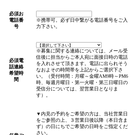
必須
お
電話番
※携帯可。必ず日中繋がる電話番号をご入
号
力下さい。
※募集に関する連絡については、メール受
信後に担当からご本人宛に面接日時の電話
必須
電
を入れさせて頂きます。電話に出られそう
話連絡
なおよその時間帯を上記からご選択下さ
希望時
い。（受付時間：月曜～金曜AM9時～PM6
間
時、毎週月曜日・第一火曜・第三日曜日の
受信分については、翌営業日となりま
す）。
▼
内見の予約をご希望の方は、当社営業日
をご参照の上、３営業日後以降（本日含ま
ず）の日にちでご希望の日時をご指定くだ
さい。