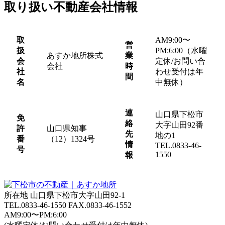
取り扱い不動産会社情報
取
AM9:00〜
営
扱
PM:6:00（水曜
あすか地所株式
業
会
定休/お問い合
会社
時
社
わせ受付は年
間
名
中無休）
連
山口県下松市
免
絡
大字山田92番
許
山口県知事
先
地の1
番
（12）1324号
情
TEL.0833-46-
号
1550
報
所在地 山口県下松市大字山田92-1
TEL.
0833-46-1550
FAX.0833-46-1552
AM9:00〜PM:6:00