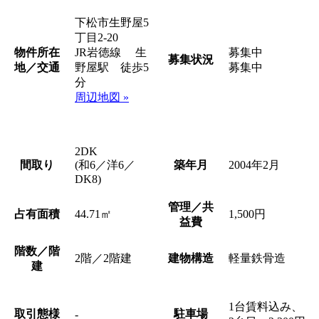
下松市生野屋5
丁目2-20
物件所在
JR岩徳線 生
募集中
募集状況
地／交通
野屋駅 徒歩5
募集中
分
周辺地図 »
2DK
間取り
(和6／洋6／
築年月
2004年2月
DK8)
管理／共
占有面積
44.71㎡
1,500円
益費
階数／階
2階／2階建
建物構造
軽量鉄骨造
建
1台賃料込み、
取引態様
駐車場
-