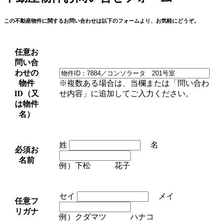
この不動産物件に関するお問い合わせは以下のフォームより、お気軽にどうぞ。
任意
お
問い合
わせの
物件
※複数ある場合は、当欄または「問い合わ
ID（又
せ内容」に追加してご入力ください。
は物件
名）
姓
名
必須
お
名前
例）下松 花子
セイ
メイ
任意
フ
リガナ
例）クダマツ ハナコ