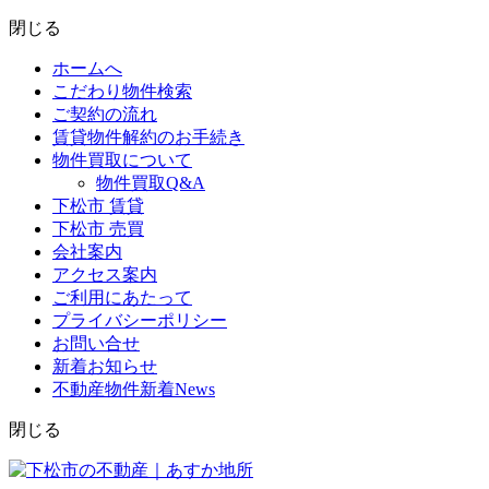
閉じる
ホームへ
こだわり物件検索
ご契約の流れ
賃貸物件解約のお手続き
物件買取について
物件買取Q&A
下松市 賃貸
下松市 売買
会社案内
アクセス案内
ご利用にあたって
プライバシーポリシー
お問い合せ
新着お知らせ
不動産物件新着News
閉じる