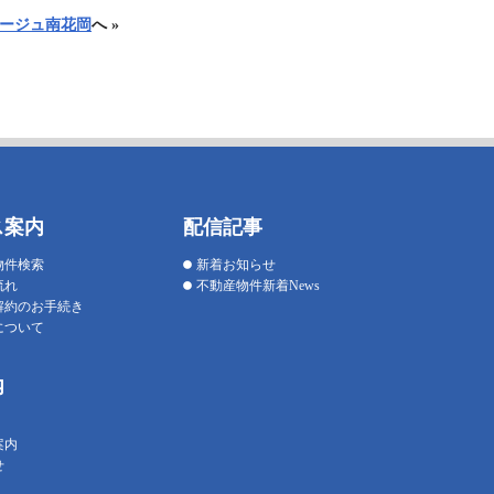
ナージュ南花岡
へ »
ス案内
配信記事
物件検索
新着お知らせ
流れ
不動産物件新着News
解約のお手続き
について
内
案内
せ