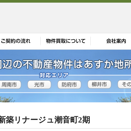
 新築リナージュ潮音町2期