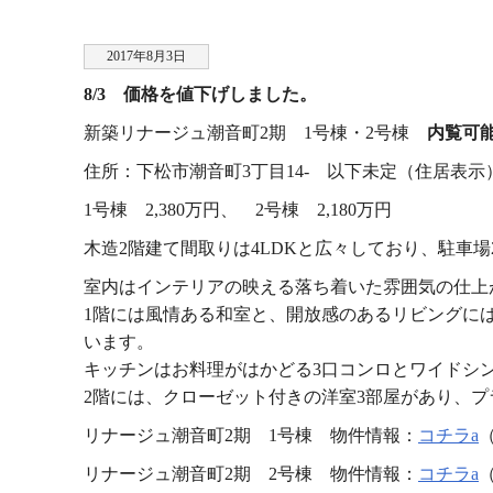
2017年8月3日
8/3 価格を値下げしました。
新築リナージュ潮音町2期 1号棟・2号棟
内覧可
住所：下松市潮音町3丁目14- 以下未定（住居表示
1号棟 2,380万円、 2号棟 2,180万円
木造2階建て間取りは4LDKと広々しており、駐車場
室内はインテリアの映える落ち着いた雰囲気の仕上
1階には風情ある和室と、開放感のあるリビングに
います。
キッチンはお料理がはかどる3口コンロとワイドシ
2階には、クローゼット付きの洋室3部屋があり、
リナージュ潮音町2期 1号棟 物件情報：
コチラa
リナージュ潮音町2期 2号棟 物件情報：
コチラa