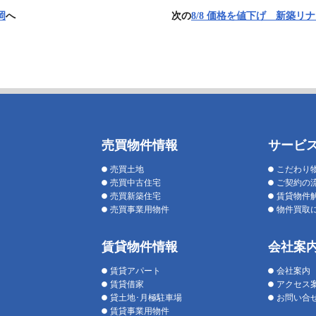
岡
へ
次の
8/8 価格を値下げ 新築リ
売買物件情報
サービ
売買土地
こだわり
売買中古住宅
ご契約の
売買新築住宅
賃貸物件
売買事業用物件
物件買取
賃貸物件情報
会社案
賃貸アパート
会社案内
賃貸借家
アクセス
貸土地･月極駐車場
お問い合
賃貸事業用物件