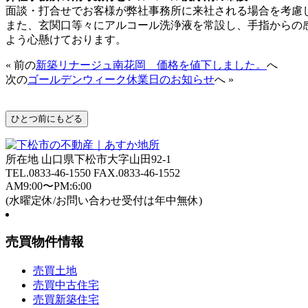
面談・打合せでお客様が弊社事務所に来社される場合を考慮
また、玄関口等々にアルコール洗浄液を常設し、手指からの
よう心懸けております。
« 前の
新築リナージュ南花岡 価格を値下しました。
へ
次の
ゴールデンウィーク休業日のお知らせ
へ »
所在地 山口県下松市大字山田92-1
TEL.
0833-46-1550
FAX.0833-46-1552
AM9:00〜PM:6:00
(水曜定休/お問い合わせ受付は年中無休)
売買物件情報
売買土地
売買中古住宅
売買新築住宅