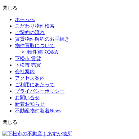
閉じる
ホームへ
こだわり物件検索
ご契約の流れ
賃貸物件解約のお手続き
物件買取について
物件買取Q&A
下松市 賃貸
下松市 売買
会社案内
アクセス案内
ご利用にあたって
プライバシーポリシー
お問い合せ
新着お知らせ
不動産物件新着News
閉じる