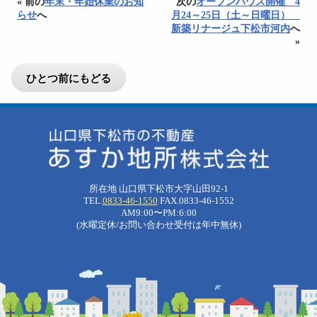
« 前の
年末・年始休業のお知
次の
オープンハウス開催 4
らせ
へ
月24～25日（土～日曜日）
新築リナージュ下松市河内
へ
»
所在地 山口県下松市大字山田92-1
TEL.
0833-46-1550
FAX.0833-46-1552
AM9:00〜PM:6:00
(水曜定休/お問い合わせ受付は年中無休)