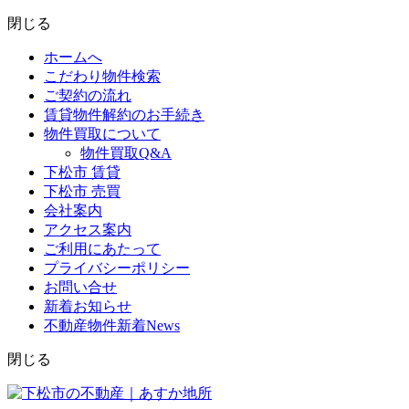
閉じる
ホームへ
こだわり物件検索
ご契約の流れ
賃貸物件解約のお手続き
物件買取について
物件買取Q&A
下松市 賃貸
下松市 売買
会社案内
アクセス案内
ご利用にあたって
プライバシーポリシー
お問い合せ
新着お知らせ
不動産物件新着News
閉じる